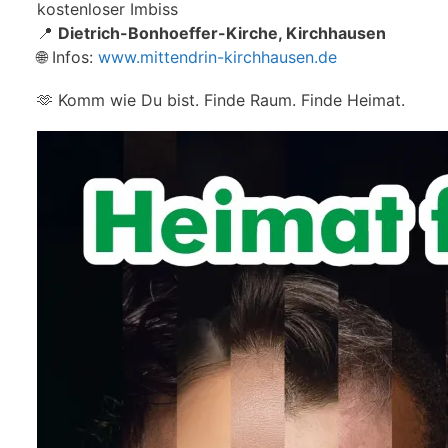
kostenloser Imbiss
📍
Dietrich-Bonhoeffer-Kirche, Kirchhausen
🌐 Infos:
www.mittendrin-kirchhausen.de
🫶 Komm wie Du bist. Finde Raum. Finde Heimat.